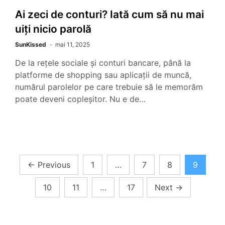
Ai zeci de conturi? Iată cum să nu mai
uiți nicio parolă
SunKissed
mai 11, 2025
De la rețele sociale și conturi bancare, până la
platforme de shopping sau aplicații de muncă,
numărul parolelor pe care trebuie să le memorăm
poate deveni copleșitor. Nu e de…
Paginație
←
Previous
1
…
7
8
9
articole
10
11
…
17
Next
→