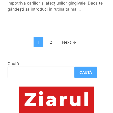
împotriva cariilor și afecțiunilor gingivale. Dacă te
gândești să introduci în rutina ta mai…
Paginație
1
2
Next
→
articole
Caută
CAUTĂ