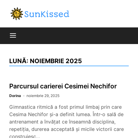
Skip
to
blog general
content
SunKiss
LUNĂ:
NOIEMBRIE 2025
Parcursul carierei Cesimei Nechifor
Dorina
noiembrie 29, 2025
Gimnastica ritmică a fost primul limbaj prin care
Cesima Nechifor și-a definit lumea. Într-o sală de
antrenament a învățat ce înseamnă disciplina,
repetiția, durerea acceptată și micile victorii care
construiesc…