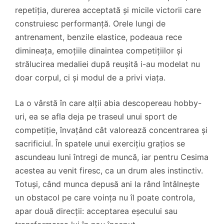
repetiția, durerea acceptată și micile victorii care
construiesc performanță. Orele lungi de
antrenament, benzile elastice, podeaua rece
dimineața, emoțiile dinaintea competițiilor și
strălucirea medaliei după reușită i-au modelat nu
doar corpul, ci și modul de a privi viața.
La o vârstă în care alții abia descopereau hobby-
uri, ea se afla deja pe traseul unui sport de
competiție, învațând cât valorează concentrarea și
sacrificiul. În spatele unui exercițiu grațios se
ascundeau luni întregi de muncă, iar pentru Cesima
acestea au venit firesc, ca un drum ales instinctiv.
Totuși, când munca depusă ani la rând întâlnește
un obstacol pe care voința nu îl poate controla,
apar două direcții: acceptarea eșecului sau