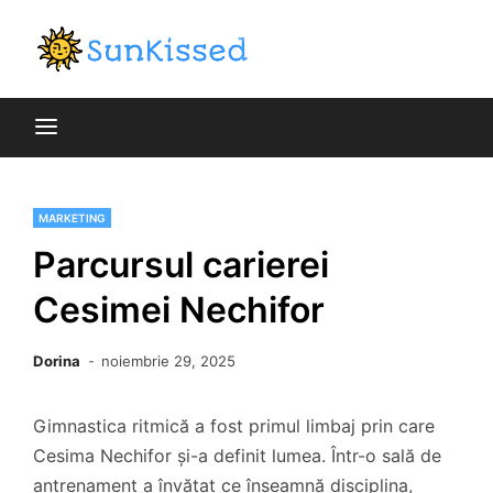
Skip
to
blog general
content
SunKiss
MARKETING
Parcursul carierei
Cesimei Nechifor
Dorina
noiembrie 29, 2025
Gimnastica ritmică a fost primul limbaj prin care
Cesima Nechifor și-a definit lumea. Într-o sală de
antrenament a învățat ce înseamnă disciplina,