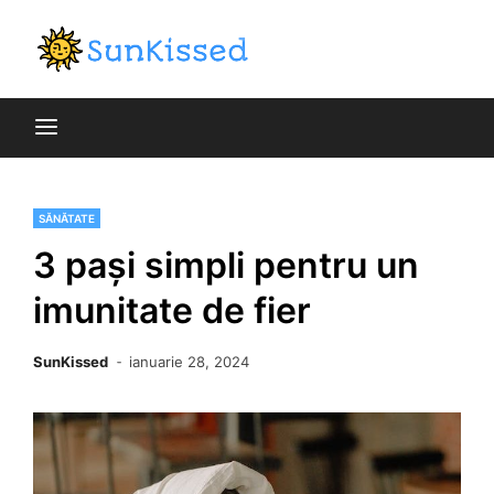
Skip
to
blog general
content
SunKiss
SĂNĂTATE
3 pași simpli pentru un
imunitate de fier
SunKissed
ianuarie 28, 2024