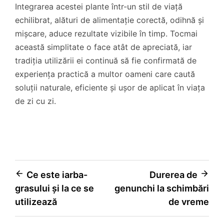
Integrarea acestei plante într-un stil de viață
echilibrat, alături de alimentație corectă, odihnă și
mișcare, aduce rezultate vizibile în timp. Tocmai
această simplitate o face atât de apreciată, iar
tradiția utilizării ei continuă să fie confirmată de
experiența practică a multor oameni care caută
soluții naturale, eficiente și ușor de aplicat în viața
de zi cu zi.
Navigare
Ce este iarba-
Durerea de
grasului și la ce se
genunchi la schimbări
în
utilizează
de vreme
articole