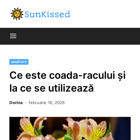
Skip
to
blog general
content
SunKiss
SĂNĂTATE
Ce este coada-racului și
la ce se utilizează
Dorina
februarie 16, 2026