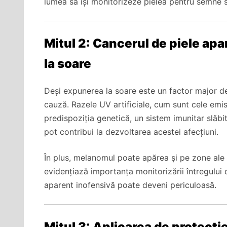
lumea să își monitorizeze pielea pentru semne 
Mitul 2: Cancerul de piele ap
la soare
Deși expunerea la soare este un factor major de
cauză. Razele UV artificiale, cum sunt cele emis
predispoziția genetică, un sistem imunitar slăb
pot contribui la dezvoltarea acestei afecțiuni.
În plus, melanomul poate apărea și pe zone ale p
evidențiază importanța monitorizării întregului 
aparent inofensivă poate deveni periculoasă.
Mitul 3: Aplicarea de protecție