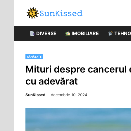
Skip
to
blog general
content
SunKi
DIVERSE
IMOBILIARE
TEHNO
SĂNĂTATE
Mituri despre cancerul d
cu adevărat
SunKissed
decembrie 10, 2024