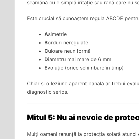
seamănă cu o simplă iritație sau rană care nu s
Este crucial să cunoaștem regula ABCDE pentru 
A
simetrie
B
orduri neregulate
C
uloare neuniformă
D
iametru mai mare de 6 mm
E
voluție (orice schimbare în timp)
Chiar și o leziune aparent banală ar trebui eval
diagnostic serios.
Mitul 5: Nu ai nevoie de protec
Mulți oameni renunță la protecția solară atunci