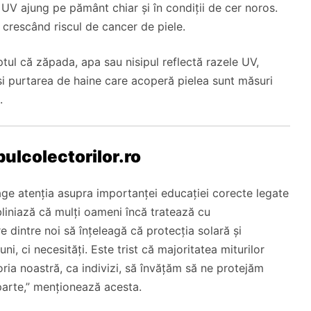
 UV ajung pe pământ chiar și în condiții de cer noros.
, crescând riscul de cancer de piele.
tul că zăpada, apa sau nisipul reflectă razele UV,
 și purtarea de haine care acoperă pielea sunt măsuri
.
bulcolectorilor.ro
ge atenția asupra importanței educației corecte legate
bliniază că mulți oameni încă tratează cu
re dintre noi să înțeleagă că protecția solară și
ni, ci necesități. Este trist că majoritatea miturilor
oria noastră, ca indivizi, să învățăm să ne protejăm
arte,” menționează acesta.