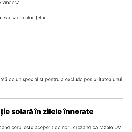
e vindecă.
evaluarea alunițelor:
uată de un specialist pentru a exclude posibilitatea unui
ție solară în zilele înnorate
 când cerul este acoperit de nori, crezând că razele UV