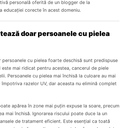
tivă personală oferită de un blogger de la
ța educației corecte în acest domeniu.
ctează doar persoanele cu pielea
r persoanele cu pielea foarte deschisă sunt predispuse
ul este mai ridicat pentru acestea, cancerul de piele
lii. Persoanele cu pielea mai închisă la culoare au mai
e împotriva razelor UV, dar aceasta nu elimină complet
poate apărea în zone mai puțin expuse la soare, precum
ea mai închisă. Ignorarea riscului poate duce la un
ansele de tratament eficient. Este esențial ca toată