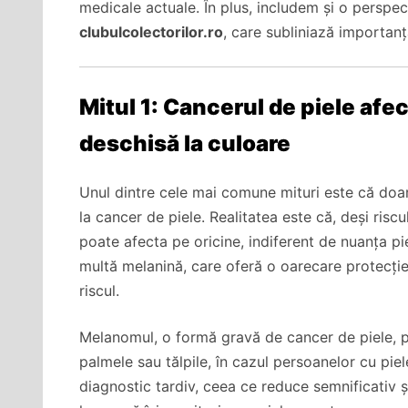
medicale actuale. În plus, includem și o perspec
clubulcolectorilor.ro
, care subliniază importan
Mitul 1: Cancerul de piele afe
deschisă la culoare
Unul dintre cele mai comune mituri este că doa
la cancer de piele. Realitatea este că, deși risc
poate afecta pe oricine, indiferent de nuanța pie
multă melanină, care oferă o oarecare protecți
riscul.
Melanomul, o formă gravă de cancer de piele, 
palmele sau tălpile, în cazul persoanelor cu piel
diagnostic tardiv, ceea ce reduce semnificativ ș