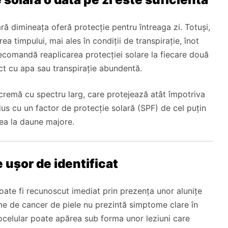
ră dimineața oferă protecție pentru întreaga zi. Totuși,
ea timpului, mai ales în condiții de transpirație, înot
recomandă reaplicarea protecției solare la fiecare două
ct cu apa sau transpirație abundentă.
cremă cu spectru larg, care protejează atât împotriva
us cu un factor de protecție solară (SPF) de cel puțin
lea la daune majore.
 ușor de identificat
oate fi recunoscut imediat prin prezența unor alunițe
me de cancer de piele nu prezintă simptome clare în
ocelular poate apărea sub forma unor leziuni care