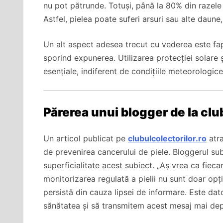
nu pot pătrunde. Totuși, până la 80% din razele
Astfel, pielea poate suferi arsuri sau alte daune
Un alt aspect adesea trecut cu vederea este fap
sporind expunerea. Utilizarea protecției solare
esențiale, indiferent de condițiile meteorologice
Părerea unui blogger de la clu
Un articol publicat pe
clubulcolectorilor.ro
atra
de prevenirea cancerului de piele. Bloggerul su
superficialitate acest subiect. „Aș vrea ca fieca
monitorizarea regulată a pielii nu sunt doar opțiu
persistă din cauza lipsei de informare. Este dat
sănătatea și să transmitem acest mesaj mai dep