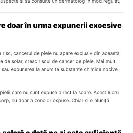
suspecte și să consulte un dermatolog în mod regulat.
are doar în urma expunerii excesive
 risc, cancerul de piele nu apare exclusiv din această
e de solar, cresc riscul de cancer de piele. Mai mult,
it sau expunerea la anumite substanțe chimice nocive
ielii care nu sunt expuse direct la soare. Acest lucru
corp, nu doar a zonelor expuse. Chiar și o aluniță
 solară o dată pe zi este suficientă