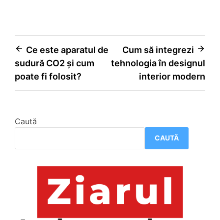
Navigare
Ce este aparatul de
Cum să integrezi
sudură CO2 și cum
tehnologia în designul
în
poate fi folosit?
interior modern
articole
Caută
CAUTĂ