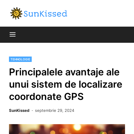
Skip
to
blog general
content
SunKiss
TEHNOLOGIE
Principalele avantaje ale
unui sistem de localizare
coordonate GPS
SunKissed
septembrie 29, 2024